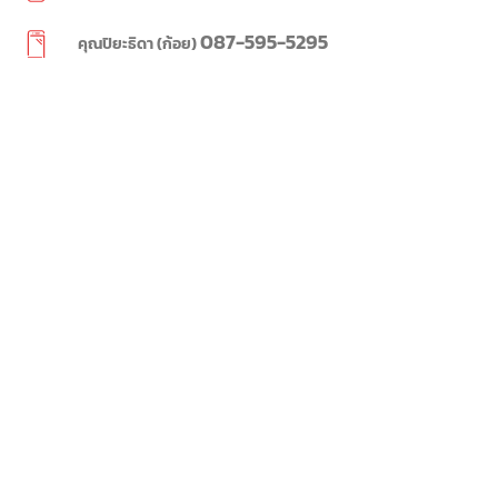
087-595-5295
คุณปิยะธิดา (ก้อย)
099-919-5469
คุณชนินทร (หมั่น)
we.labs@yahoo.com
WE LABS
2023 CREATED BY
WE LABS
SINCE 1995