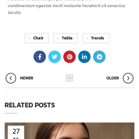
condimentum egestas taciti molestie hendrerit sit senectus
iaculis.
Chair
Table
Trends
NEWER
OLDER
RELATED POSTS
27
ส.ค.