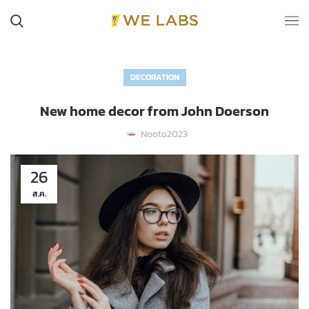
DECORATION
New home decor from John Doerson
Nooto2023
26
ส.ค.